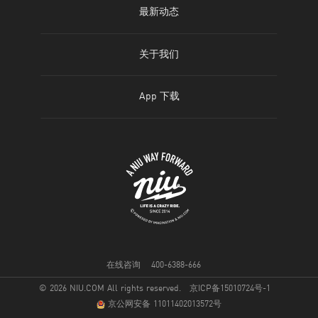
精彩生活
最新动态
全部车型
京东旗舰店
服务支持
牛油故事
新闻动态
车型对比
关于我们
图片资源
NIU Fleet
公司简介
App 下载
官方社区
斩获奖项
IOS
联系我们
Android
人才招聘
申请加盟
合作招募
在线咨询
400-6388-666
© 2026 NIU.COM All rights reserved.
京ICP备15010724号-1
Investors
京公网安备 11011402013572号