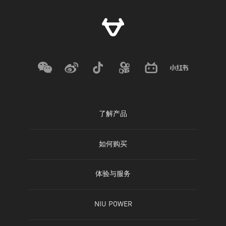
了解产品
电动自行车
如何购买
电动摩托车
线下门店
体验与服务
滑板车
官方商城
查询体验店
NIU POWER
儿童车
天猫旗舰店
查询服务店