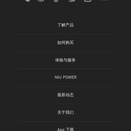
了解产品
电动自行车
如何购买
电动摩托车
线下门店
体验与服务
滑板车
官方商城
查询体验店
NIU POWER
儿童车
天猫旗舰店
查询服务店
精彩生活
最新动态
全部车型
京东旗舰店
服务支持
牛油故事
新闻动态
车型对比
关于我们
图片资源
NIU Fleet
公司简介
App 下载