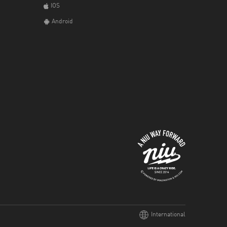
IOS
Android
International