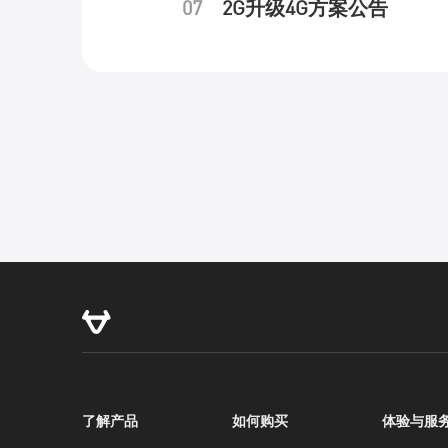
07
2G升级4G方案公告
服务支持
了解产品
如何购买
体验与服