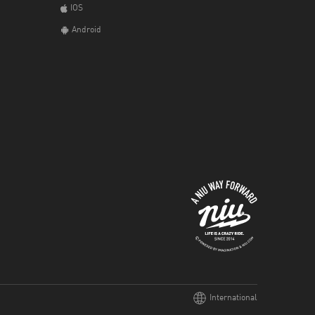
IOS
Android
International