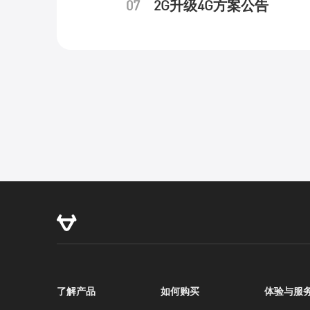
07
2G升级4G方案公告
服务支持
了解产品
如何购买
体验与服