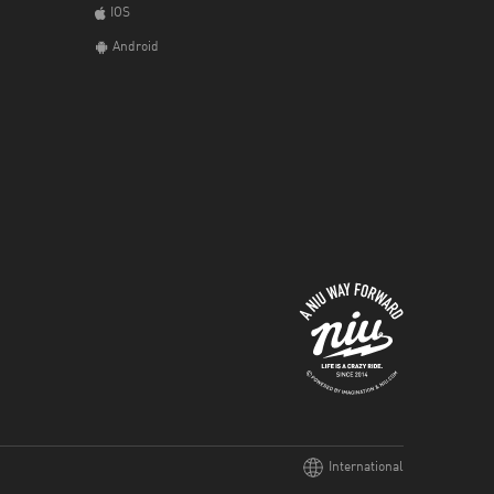
IOS
Android
International