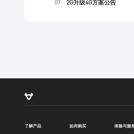
07
2G升级4G方案公告
服务支持
了解产品
如何购买
体验与服