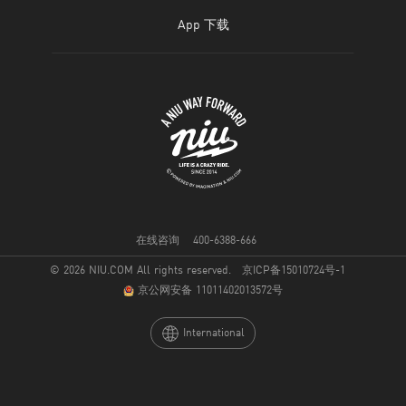
图片资源
NIU Fleet
公司简介
App 下载
官方社区
斩获奖项
IOS
联系我们
Android
人才招聘
申请加盟
合作招募
在线咨询
400-6388-666
© 2026 NIU.COM All rights reserved.
京ICP备15010724号-1
Investors
京公网安备 11011402013572号
International