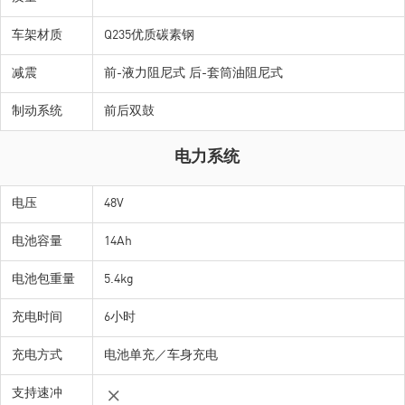
车架材质
车架材质
Q235优质碳素钢
Q235优质碳素钢
减震
减震
前-液力阻尼式 后-套筒油阻尼式
前-液力阻尼式 后-套筒油阻尼式
制动系统
制动系统
前后双鼓
前后双鼓
电力系统
电压
电压
48V
48V
电池容量
电池容量
14Ah
14Ah
电池包重量
电池包重量
5.4kg
5.4kg
充电时间
充电时间
6小时
6小时
充电方式
充电方式
电池单充／车身充电
电池单充／车身充电
支持速冲
支持速冲