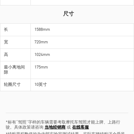
尺寸
长
长
1588mm
1588mm
宽
宽
720mm
720mm
高
高
1024mm
1024mm
最小离地间
最小离地间
175mm
175mm
隙
隙
轮圈尺寸
轮圈尺寸
10英寸
10英寸
*标有“驾照”字样的车辆需要考取摩托车驾照才能上牌、上路行
驶。具体政策请咨询
当地经销商
或
在线客服