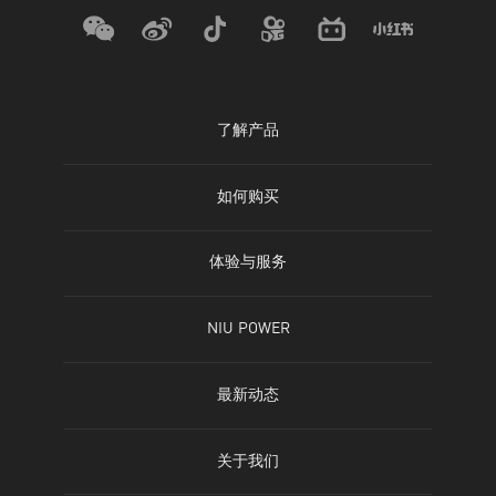
了解产品
电动自行车
如何购买
电动摩托车
线下门店
体验与服务
滑板车
官方商城
查询体验店
NIU POWER
儿童车
天猫旗舰店
查询服务店
精彩生活
最新动态
全部车型
京东旗舰店
服务支持
牛油故事
新闻动态
车型对比
关于我们