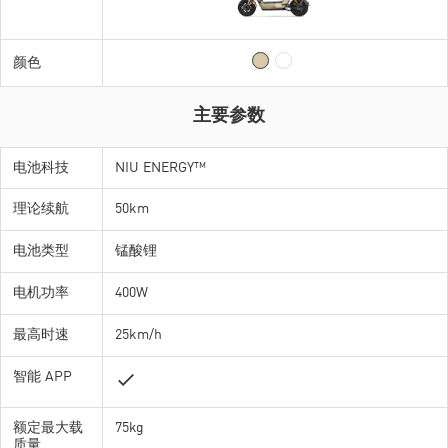
颜色
颜色
主要参数
电池科技
电池科技
NIU ENERGY™
NIU ENERGY™
理论续航
理论续航
50km
50km
电池类型
电池类型
锰酸锂
锰酸锂
电机功率
电机功率
400W
400W
最高时速
最高时速
25km/h
25km/h
智能 APP
智能 APP
额定最大载
额定最大载
75kg
75kg
质量
质量